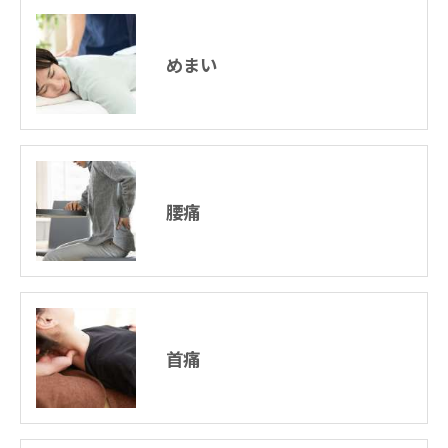
めまい
腰痛
首痛