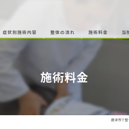
症状別施術内容
整体の流れ
施術料金
当
腰痛・ぎっくり腰・坐骨神経痛
腰痛
首痛・肩こり・ストレートネック
頭痛
施術料金
頭痛・めまい・耳鳴り・メニエル症・自律神経失調症
肩こ
膝痛
首痛
五十肩
めま
頸肩腕症候群 頸椎ヘルニア 胸郭出口症候群
唐津市で整