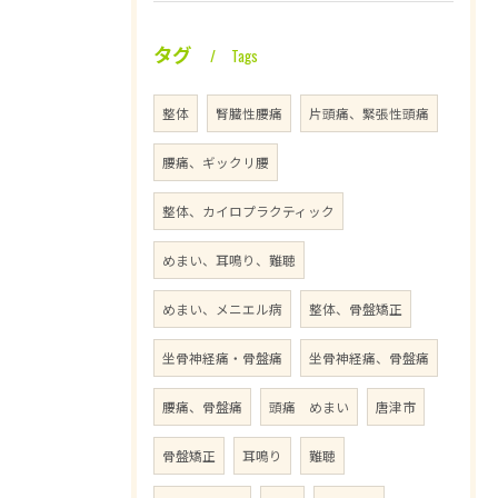
タグ
Tags
整体
腎臓性腰痛
片頭痛、緊張性頭痛
腰痛、ギックリ腰
整体、カイロプラクティック
めまい、耳鳴り、難聴
めまい、メニエル病
整体、骨盤矯正
坐骨神経痛・骨盤痛
坐骨神経痛、骨盤痛
腰痛、骨盤痛
頭痛 めまい
唐津市
骨盤矯正
耳鳴り
難聴