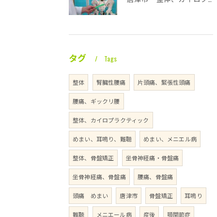
タグ
Tags
整体
腎臓性腰痛
片頭痛、緊張性頭痛
腰痛、ギックリ腰
整体、カイロプラクティック
めまい、耳鳴り、難聴
めまい、メニエル病
整体、骨盤矯正
坐骨神経痛・骨盤痛
坐骨神経痛、骨盤痛
腰痛、骨盤痛
頭痛 めまい
唐津市
骨盤矯正
耳鳴り
難聴
メニエール病
産後
顎関節症