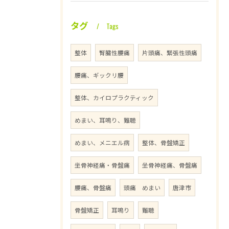
タグ
Tags
整体
腎臓性腰痛
片頭痛、緊張性頭痛
腰痛、ギックリ腰
整体、カイロプラクティック
めまい、耳鳴り、難聴
めまい、メニエル病
整体、骨盤矯正
坐骨神経痛・骨盤痛
坐骨神経痛、骨盤痛
腰痛、骨盤痛
頭痛 めまい
唐津市
骨盤矯正
耳鳴り
難聴