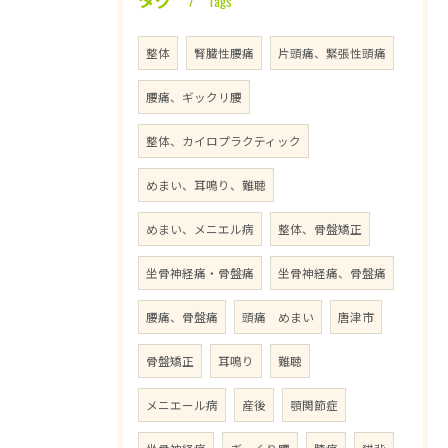
Tags
整体
腎臓性腰痛
片頭痛、緊張性頭痛
腰痛、ギックリ腰
整体、カイロプラクティック
めまい、耳鳴り、難聴
めまい、メニエル病
整体、骨盤矯正
坐骨神経痛・骨盤痛
坐骨神経痛、骨盤痛
腰痛、骨盤痛
頭痛 めまい
唐津市
骨盤矯正
耳鳴り
難聴
メニエール病
産後
顎関節症